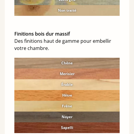
Non traité
Finitions bois dur massif
Des finitions haut de gamme pour embellir
votre chambre.
Chêne
Merisier
Érable
Hêtre
Frêne
Noyer
Sapelli