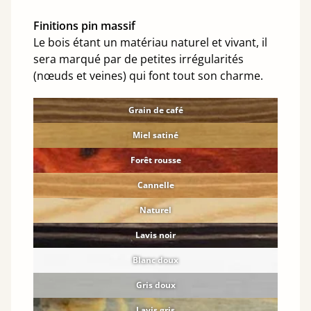
Finitions pin massif
Le bois étant un matériau naturel et vivant, il
sera marqué par de petites irrégularités
(nœuds et veines) qui font tout son charme.
Grain de café
Miel satiné
Forêt rousse
Cannelle
Naturel
Lavis noir
Blanc doux
Gris doux
Lavis gris