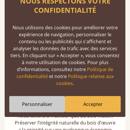
NOUS RESPECTONS VOTRE
CONFIDENTIALITÉ
Des lattes incroyablement solides
Nous utilisons des cookies pour améliorer votre
Deux fois plus épaisse et large que la
expérience de navigation, personnaliser le
moyenne du marché, chacune de nos lattes
contenu ou les publicités qui s'affichent et
est vissée individuellement à sa place, pour
analyser les données de trafic avec des services
une durabilité garantie.
tiers. En cliquant sur « Accepter », vous consentez
à notre utilisation de cookies. Pour plus
d’informations, consultez notre
Politique de
confidentialité
et notre
Politique relative aux
cookies
.
100 % bois massif
Personnaliser
Accepter
Nous tenons à n’utiliser que du bois massif.
Préserver l’intégrité naturelle du bois d’œuvre
a la priorité sur une quelconque économie