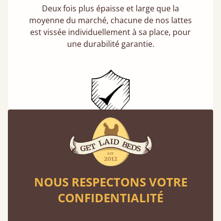
Deux fois plus épaisse et large que la
moyenne du marché, chacune de nos lattes
est vissée individuellement à sa place, pour
une durabilité garantie.
Lits garantis 11 ans
Get Laid Beds, un choix définitif : l'assurance
d'un lit à l'épreuve du temps. Nous passons
environ un tiers de notre vie au lit. Mieux vaut
NOUS RESPECTONS VOTRE
donc qu’il soit fait pour durer.
CONFIDENTIALITÉ
En savoir plus