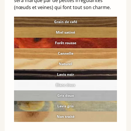
sera marqué par de petites irrégularités
(nœuds et veines) qui font tout son charme.
Grain de café
Miel satiné
Forêt rousse
Cannelle
Naturel
Lavis noir
Blanc doux
Gris doux
Lavis gris
Non traité