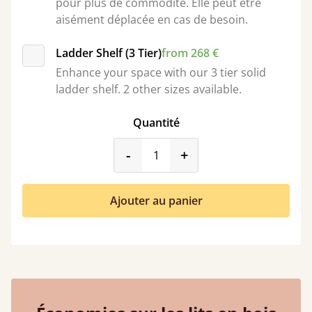
pour plus de commodité. Elle peut être
aisément déplacée en cas de besoin.
Ladder Shelf (3 Tier)
from 268 €
Enhance your space with our 3 tier solid
ladder shelf. 2 other sizes available.
Quantité
product_form.decrease
product_form.incr
-
+
Ajouter au panier