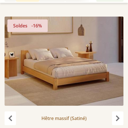
Soldes
-16%
Hêtre massif (Satiné)
Précédent
Suiv