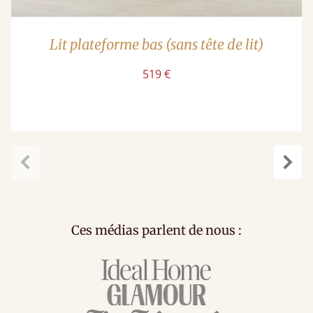
Lit plateforme bas (sans tête de lit)
519 €
Précédent
Suiv
Ces médias parlent de nous :