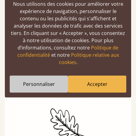
Nous utilisons des cookies pour améliorer votre
expérience de navigation, personnaliser le
contenu ou les publicités qui s'affichent et
analyser les données de trafic avec des services
tiers. En cliquant sur « Accepter », vous consentez
à notre utilisation de cookies. Pour plus
d’informations, consultez notre
Politique de
De l'atelier à votre chambre
confidentialité
et notre
Politique relative aux
Un produit de qualité premium peut tout à fait
cookies
.
être abordable si vous l'achetez directement
auprès des fabricants. Sans intermédiaires,
vous réalisez des économies.
Personnaliser
Accepter
En savoir plus