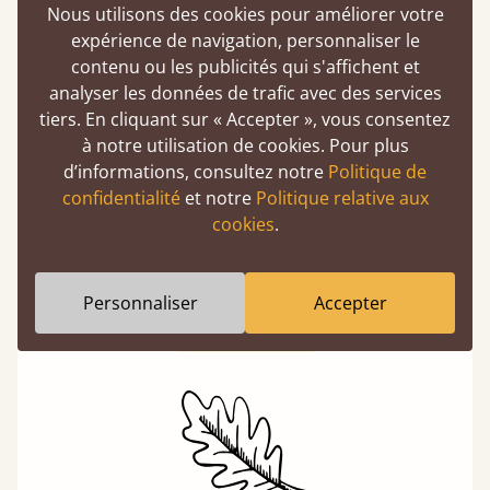
Nous utilisons des cookies pour améliorer votre
expérience de navigation, personnaliser le
contenu ou les publicités qui s'affichent et
analyser les données de trafic avec des services
tiers. En cliquant sur « Accepter », vous consentez
à notre utilisation de cookies. Pour plus
d’informations, consultez notre
Politique de
De l'atelier à votre chambre
confidentialité
et notre
Politique relative aux
Un produit de qualité premium peut tout à fait
cookies
.
être abordable si vous l'achetez directement
auprès des fabricants. Sans intermédiaires,
vous réalisez des économies.
Personnaliser
Accepter
En savoir plus