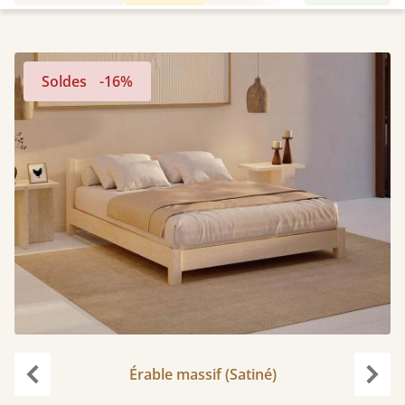
Soldes
-16%
Érable massif (Satiné)
Précédent
Suiv