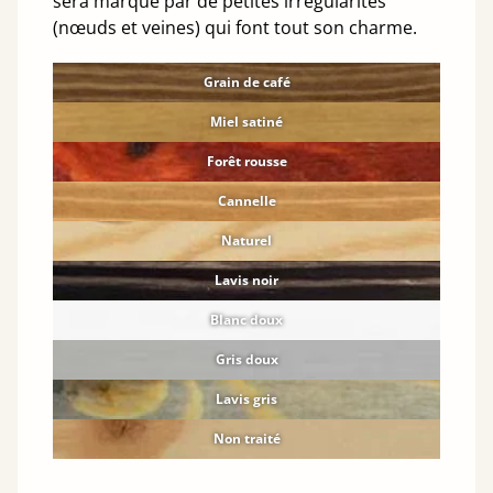
sera marqué par de petites irrégularités
(nœuds et veines) qui font tout son charme.
Grain de café
Miel satiné
Forêt rousse
Cannelle
Naturel
Lavis noir
Blanc doux
Gris doux
Lavis gris
Non traité