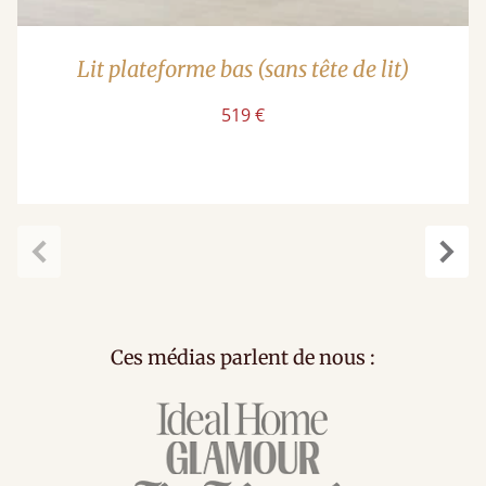
Lit plateforme bas (sans tête de lit)
519 €
Précédent
Suiv
Ces médias parlent de nous :