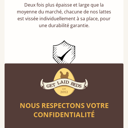
Deux fois plus épaisse et large que la
moyenne du marché, chacune de nos lattes
est vissée individuellement à sa place, pour
une durabilité garantie.
Lits garantis 11 ans
Get Laid Beds, un choix définitif : l'assurance
d'un lit à l'épreuve du temps. Nous passons
environ un tiers de notre vie au lit. Mieux vaut
NOUS RESPECTONS VOTRE
donc qu’il soit fait pour durer.
CONFIDENTIALITÉ
En savoir plus