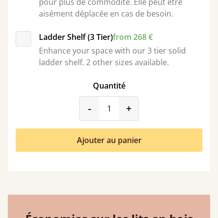
pour plus de commodité. Elle peut être
aisément déplacée en cas de besoin.
Ladder Shelf (3 Tier)
from 268 €
Enhance your space with our 3 tier solid
ladder shelf. 2 other sizes available.
Quantité
product_form.decrease
product_form.incr
-
+
Ajouter au panier