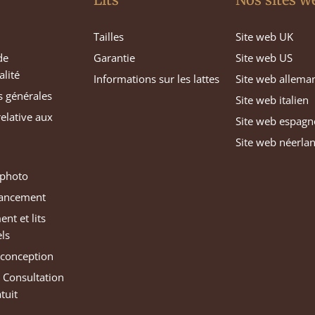
Tailles
Site web UK
de
Garantie
Site web US
alité
Informations sur les lattes
Site web allema
s générales
Site web italien
relative aux
Site web espagn
Site web néerla
 photo
inancement
nt et lits
els
 conception
e Consultation
atuit