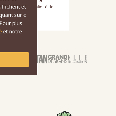
 recommandons vivement
affichent et
a de vérifier la validité de
iquant sur «
 Pour plus
é
et notre