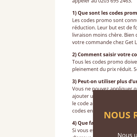
appeler au 0203 695 2463.
1) Que sont les codes prom
Les codes promo sont conn
réduction. Leur but est de f
livraison moins chère. Bien 
votre commande chez Get L
2) Comment saisir votre c
Tous les codes promo doivent
pleinement du prix réduit.
3) Peut-on utiliser plus d’
Vous ne pouvez appliquer q
ajouter un second après avoi
le code actuel pour en utili
codes en même temps.
NOUS R
4) Que faire si votre code
Si vous essayez d’utiliser 
Nous u