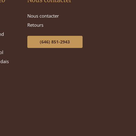
Nous contacter
Retours
nd
(646) 851-2943
ol
ndais