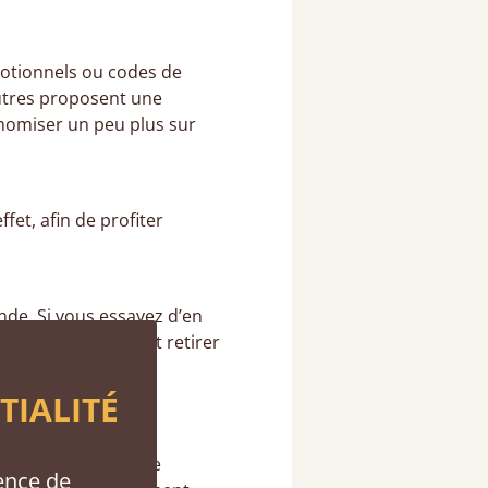
otionnels ou codes de
autres proposent une
conomiser un peu plus sur
fet, afin de profiter
de. Si vous essayez d’en
ous pouvez cependant retirer
TIALITÉ
nt et qu’un message
ence de