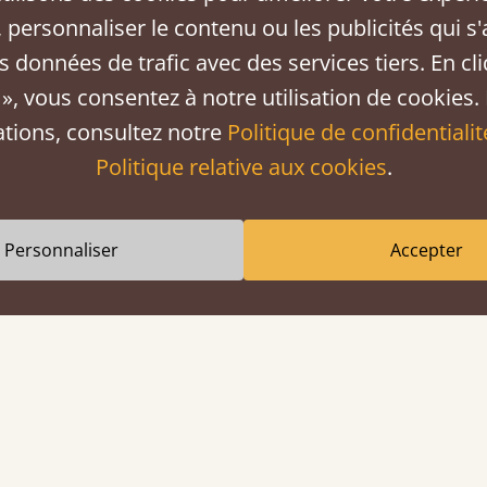
le prix total de votre commande ne change pas, nous vous
 personnaliser le contenu ou les publicités qui s'
@getlaidbeds.fr ou d’appeler le 020 3695 2463. Cela permettr
ion.
s données de trafic avec des services tiers. En cl
», vous consentez à notre utilisation de cookies.
ations, consultez notre
Politique de confidentialit
Politique relative aux cookies
.
Ces médias parlent de nous :
Personnaliser
Accepter