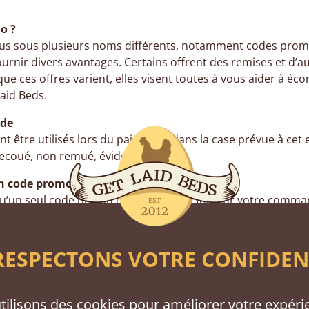
o ?
us sous plusieurs noms différents, notamment codes prom
ournir divers avantages. Certains offrent des remises et d’
que ces offres varient, elles visent toutes à vous aider à é
aid Beds.
ode
 être utilisés lors du paiement, dans la case prévue à cet ef
 Secoué, non remué, évidemment.
un code promo à la fois ?
u’un seul code promo ou coupon à la fois sur votre comman
r utilisé le premier, le site ne l’appliquera pas au total. V
ser un autre, mais vous ne pouvez pas utiliser plusieurs
ESPECTONS VOTRE CONFIDEN
 promo ou de réduction ne fonctionne pas ?
un code promo, coupon ou code de réduction lors du paieme
tilisons des cookies pour améliorer votre expéri