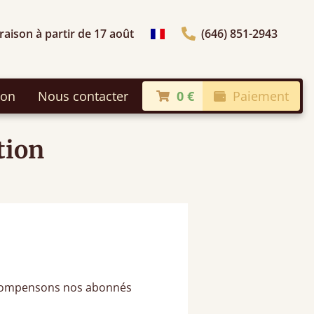
raison à partir de 17 août
(646) 851-2943
Choisir le pays
son
Nous contacter
0 €
Paiement
tion
écompensons nos abonnés