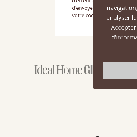
d’erreur apparaît, ou que 
navigation,
d’envoyer un email à bonjour
votre code promo/de réduct
analyser le
Accepter 
d’inform