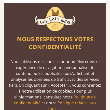
Design de chambre rose avec détails
architecturaux
Les boiseries, les cimaises ou les moulures
murales subtiles rehaussent instantanément le
NOUS RESPECTONS VOTRE
design d'une chambre rose. Peindre les éléments
CONFIDENTIALITÉ
architecturaux dans le même ton de rose crée un
look européen raffiné, sur mesure et intemporel.
L'avis de Melanie : « L'association de la texture et
Nous utilisons des cookies pour améliorer votre
de la couleur semble toujours plus luxueuse que la
expérience de navigation, personnaliser le
couleur seule — les détails architecturaux
contenu ou les publicités qui s'affichent et
empêchent le rose de paraître plat. »
analyser les données de trafic avec des services
tiers. En cliquant sur « Accepter », vous consentez
à notre utilisation de cookies. Pour plus
d’informations, consultez notre
Politique de
Idées de mur d'accent pour chambre rose
confidentialité
et notre
Politique relative aux
cookies
.