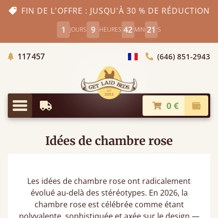
FIN DE L'OFFRE : JUSQU'À 30 % DE RÉDUCTION
1
9
42
21
JOURS
HEURES
MIN
S
Arbres Plantés
117 457
(646) 851-2943
Choisir le pays
0 €
Livraison à partir de
Paiem
Menu
Idées de chambre rose
Les idées de chambre rose ont radicalement
évolué au-delà des stéréotypes. En 2026, la
chambre rose est célébrée comme étant
polyvalente, sophistiquée et axée sur le design —