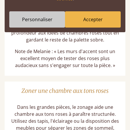
Un mur d'accent rose derrière le lit crée un impact
sans surcharger la pièce. Cela fonctionne
particulièrement bien avec des têtes de lit
Personnaliser
Accepter
rembourrées ou en bois, ajoutant de la
profondeur aux idées de chambres roses tout en
gardant le reste de la palette sobre.
Note de Melanie : « Les murs d'accent sont un
excellent moyen de tester des roses plus
audacieux sans s'engager sur toute la pièce. »
Zoner une chambre aux tons roses
Dans les grandes pièces, le zonage aide une
chambre aux tons roses à paraître structurée.
Utilisez des tapis, l'éclairage ou la disposition des
meubles pour séparer les zones de sommeil,