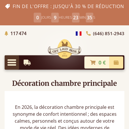
FIN DE L'OFFRE : JUSQU'À 30 % DE RÉDUCTION
0
9
23
34
JOURS
HEURES
MIN
S
Arbres Plantés
117 474
(646) 851-2943
Choisir le pays
0 €
Livraison à partir de
Paiem
Menu
Décoration chambre principale
En 2026, la décoration chambre principale​ est
synonyme de confort intentionnel ; des espaces
calmes, personnels et conçus autour de votre
mode de vie réel. Des idées modernes de