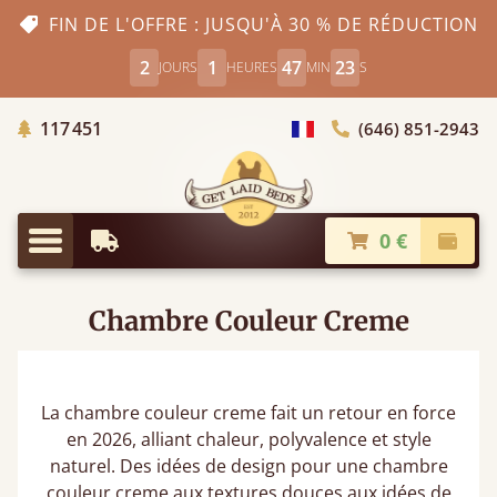
FIN DE L'OFFRE : JUSQU'À 30 % DE RÉDUCTION
2
1
47
22
JOURS
HEURES
MIN
S
Arbres Plantés
117 451
(646) 851-2943
Choisir le pays
0 €
Livraison à partir de
Paiem
Menu
Chambre Couleur Creme
La chambre couleur creme fait un retour en force
en 2026, alliant chaleur, polyvalence et style
naturel. Des idées de design pour une chambre
couleur creme aux textures douces aux idées de