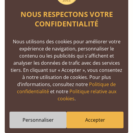
nos
lits avec rangements
?
NOUS RESPECTONS VOTRE
CONFIDENTIALITÉ
Quelle est la différence entre un lit King
Size et un lit Queen Size ?
Nous utilisons des cookies pour améliorer votre
Ces termes en anglais désignent de grands lits
expérience de navigation, personnaliser le
doubles. Entre Queen et King, il est facile de s’y
contenu ou les publicités qui s'affichent et
analyser les données de trafic avec des services
perdre. Pour vous aider, pensez à un jeu de cartes :
tiers. En cliquant sur « Accepter », vous consentez
le roi l’emporte généralement sur la reine. Le lit «
à notre utilisation de cookies. Pour plus
King Size » (lit très grand format) est donc le plus
d’informations, consultez notre
Politique de
confidentialité
et notre
Politique relative aux
imposant des deux. Pas de panique, ce modèle a la
cookies
.
même taille selon les normes européennes ou
françaises : 180 cm de large sur 200 cm de long.
Personnaliser
Accepter
Mais toute cette terminologie monarchique
pourrait bien nous faire passer pour les rois des