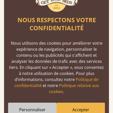
après avoir passé commande ?
Oui, vous pouvez mettre à jour votre adresse de
livraison, mais nous aurons besoin d’une preuve
NOUS RESPECTONS VOTRE
d’identité indiquant la nouvelle adresse pour des
CONFIDENTIALITÉ
raisons de sécurité. Contactez le service client et
nous effectuerons la modification si votre
commande n’a pas encore été expédiée.
Nous utilisons des cookies pour améliorer votre
expérience de navigation, personnaliser le
contenu ou les publicités qui s'affichent et
analyser les données de trafic avec des services
Modifier ou Annuler une Commande
tiers. En cliquant sur « Accepter », vous consentez
à notre utilisation de cookies. Pour plus
Puis-je ajouter des produits à ma
d’informations, consultez notre
Politique de
commande après l’avoir soumise ?
confidentialité
et notre
Politique relative aux
Oui, nous pouvons ajouter des articles et les
cookies
.
fabriquer à temps pour votre date de livraison
choisie. Contactez le service client dès que
possible afin que nous puissions vérifier la
Personnaliser
Accepter