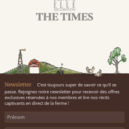
Newsletter
C’est toujours super de savoir ce qu'il se
passe. Rejoignez notre newsletter pour recevoir des offres
exclusives réservées à nos membres et lire nos récits
captivants en direct de la ferme !