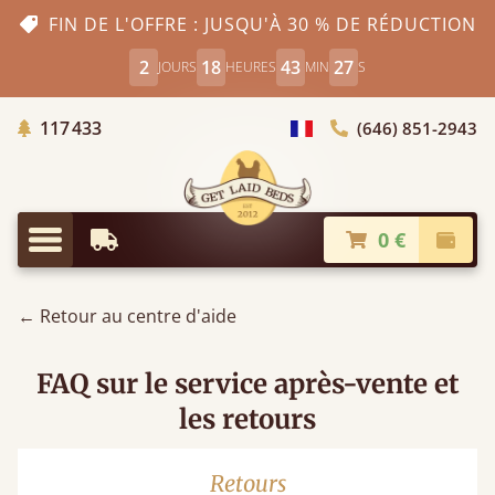
FIN DE L'OFFRE : JUSQU'À 30 % DE RÉDUCTION
2
18
43
26
JOURS
HEURES
MIN
S
Arbres Plantés
117 433
(646) 851-2943
Choisir le pays
0 €
Livraison à partir de
Paiem
Menu
← Retour au centre d'aide
FAQ sur le service après-vente et
les retours
Retours