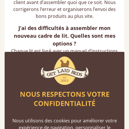
client avant d’assembler quoi que ce soit. Nous
corrigerons l’erreur et organiserons l’envoi des
bons produits au plus vite.
J’ai des difficultés à assembler mon
nouveau cadre de lit. Quelles sont mes
options ?
Chaque lit est livré avec un manuel d’instructions
détaillé. Nous recommandons fortement
d’assembler le lit avec l’aide d’une autre personne,
car certains composants peuvent être lourds. Si
vous êtes bloqué(e), contactez le service client —
nous pouvons vous guider étape par étape pour
vous aider à finaliser l’assemblage en toute
NOUS RESPECTONS VOTRE
sécurité.
CONFIDENTIALITÉ
Nous utilisons des cookies pour améliorer votre
Pièces Manquantes
expérience de navigation, personnaliser le